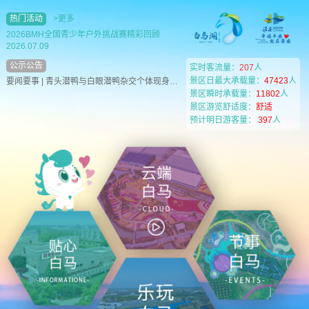
热门活动
>更多
2026BMH全国青少年户外挑战赛精彩回顾
2026.07.09
公示公告
实时客流量：
207
人
景区日最大承载量：
47423
人
要闻要事 | 青头潜鸭与白眼潜鸭杂交个体现身白马湖
景区瞬时承载量：
11802
人
景区游览舒适度：
舒适
预计明日游客量：
397
人