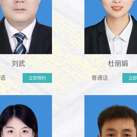
刘武
杜丽娟
语
普通话
立即预约
立即