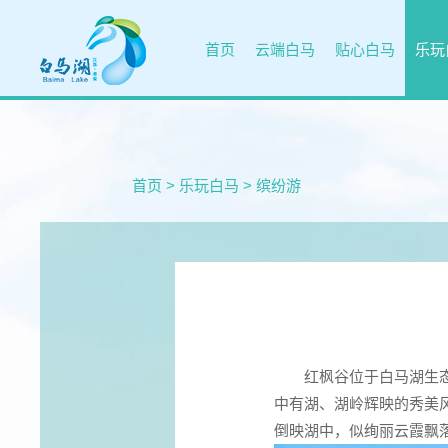
首页
云端白马
贴心白马
乐玩
首页
>
乐玩白马
>
缤纷游
红枫谷位于白马湖生态旅
中有湖、湖岭辉映的秀美风
倒映湖中，似绚丽云霞飘