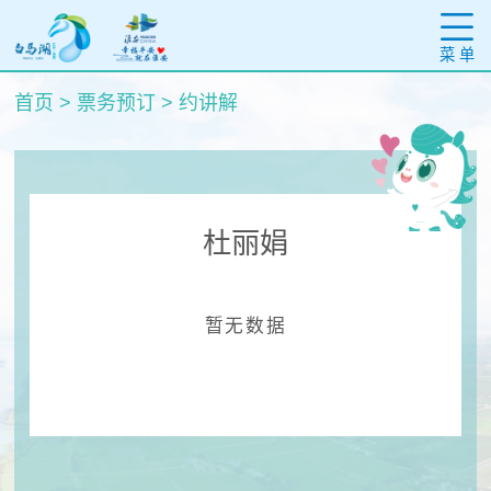
菜 单
首页
>
票务预订
>
约讲解
杜丽娟
暂无数据