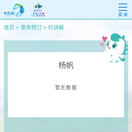
菜 单
首页
>
票务预订
>
约讲解
杨帆
暂无数据