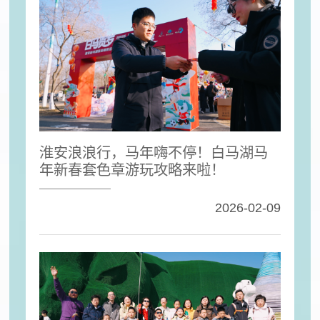
淮安浪浪行，马年嗨不停！白马湖马
年新春套色章游玩攻略来啦！
2026-02-09