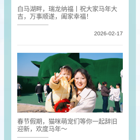
白马湖畔，瑞龙纳福丨祝大家马年大
吉，万事顺遂，阖家幸福！
2026-02-17
春节假期，猫咪萌宠们等你一起辞旧
迎新，欢度马年～